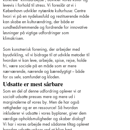
levevis i forhold til stress. Vi foreslår at vi i
København udvikler nytænkte kulturhuse: Centre
hvori vi på en nydelsesfuld og restituerende måde
kan skabe en kulturændring, der både er
sundhedsfremmende og fordrende for innovative
løsninger på vigtige udfordringer som
klimakrisen.
Som kunstnerisk forening, der arbejder med
byudvikling, vil vi bidrage til at udvikle metoder til
hvordan vi kan leve, arbejde, spise, rejse, holde
fri, være sociale på en måde som er mere
nærværende, nærende og bæredygtigt – både
for os selv, samfundet og kloden.
Udsatte er mest sårbare
Som en del af denne udfordring oplever vi at
socialt udsatte presses mere og mere ud i
marginalerne af vores by. Men de har også
rettigheder og er en ressource! Så hvordan
inkluderer vi udsatte i vores byplaner, giver dem
værdige opholdsmuligheder og skaber dialog?
Vi har i vores arbejde med sådanne tiltag oplevet
hvordan udsatte vokser ved at blive hørt,