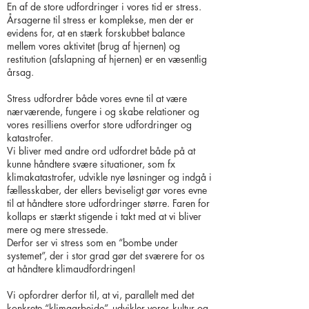
En af de store udfordringer i vores tid er stress.
Årsagerne til stress er komplekse, men der er
evidens for, at en stærk forskubbet balance
mellem vores aktivitet (brug af hjernen) og
restitution (afslapning af hjernen) er en væsentlig
årsag.
Stress udfordrer både vores evne til at være
nærværende, fungere i og skabe relationer og
vores resilliens overfor store udfordringer og
katastrofer.
Vi bliver med andre ord udfordret både på at
kunne håndtere svære situationer, som fx
klimakatastrofer, udvikle nye løsninger og indgå i
fællesskaber, der ellers beviseligt gør vores evne
til at håndtere store udfordringer større. Faren for
kollaps er stærkt stigende i takt med at vi bliver
mere og mere stressede.
Derfor ser vi stress som en “bombe under
systemet”, der i stor grad gør det sværere for os
at håndtere klimaudfordringen!
Vi opfordrer derfor til, at vi, parallelt med det
konkrete “klimaarbejde”, udvikler vores kultur og