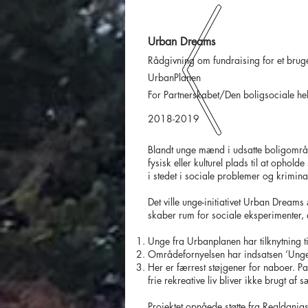
Urban Dreams
Rådgivning om fundraising for et brugerd
UrbanPlanen
For Partnerskabet/Den boligsociale h
2018-2019
Blandt unge mænd i udsatte boligområd
fysisk eller kulturel plads til at oph
i stedet i sociale problemer og krimina
Det ville unge-initiativet Urban Dreams
skaber rum for sociale eksperimenter,
Unge fra Urbanplanen har tilknytning ti
Områdefornyelsen har indsatsen ’Ung
Her er færrest støjgener for naboer. P
frie rekreative liv bliver ikke brugt a
Projektet opnåede støtte fra Realdan