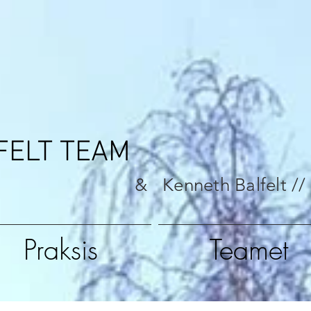
FELT TEAM
& Kenneth Balfelt //
Praksis
Teamet