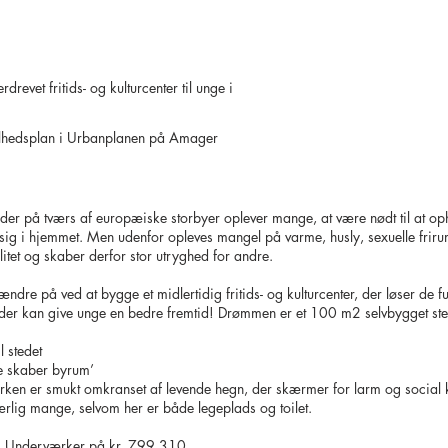
revet fritids- og kulturcenter til unge i
elhedsplan i Urbanplanen på Amager
er på tværs af europæiske storbyer oplever mange, at være nødt til at oph
olde sig i hjemmet. Men udenfor opleves mangel på varme, husly, sexuelle fr
litet og skaber derfor stor utryghed for andre.
 ændre på ved at bygge et midlertidig fritids- og kulturcenter, der løser de
 der kan give unge en bedre fremtid! Drømmen er et 100 m2 selvbygget sted
l stedet
e skaber byrum’
arken er smukt omkranset af levende hegn, der skærmer for larm og social k
f særlig mange, selvom her er både legeplads og toilet.
ias Underværker på kr. 799.310