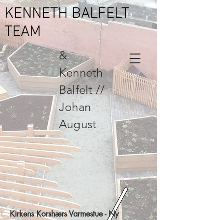
KENNETH BALFELT
TEAM
&
Kenneth
Balfelt //
Johan
August
Kirkens Korshærs Varmestue - Ny