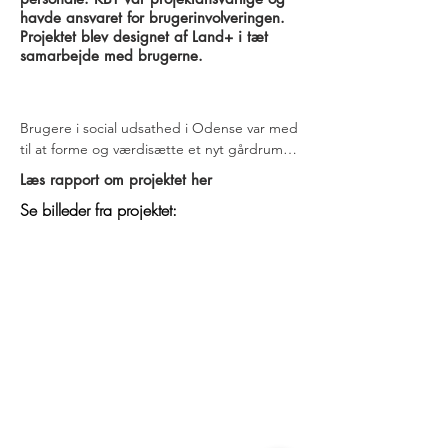
havde ansvaret for brugerinvolveringen.
Projektet blev designet af Land+ i tæt
samarbejde med brugerne.
Brugere i social udsathed i Odense var med 
til at forme og værdisætte et nyt gårdrum i 
Kirkens Korshærs Varmestue på Østergade. 
Læs rapport om projektet her
Gårdrummet blev transformeret fra asfalt og 
Se billeder fra projektet:
grus til en have med sansezoner og 
mulighed for at deltage i naturens livscyklus.

￼Stigmatisering på retur

I en hverdag hvor anti-hjemløse design og 
fjernelse af offentlige bænke er blevet 
hverdagskost i Danmark, har Odense 
Kommune valgt at gå en anden vej. Odense 
kommune ønsker at skabe en 
anerkendende rammer for hjemløse og 
socialt udsatte i byen – i Odense skal der 
være plads til socialt udsatte på lige fod 
med alle andre borgere og byrumsbrugere. 
