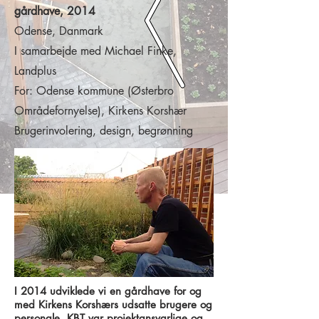
gårdhave, 2014
Odense, Danmark
I samarbejde med Michael Finke,
Landplus
For: Odense kommune (Østerbro
Områdefornyelse), Kirkens Korshær
Brugerinvolering, design, begrønning
I 2014 udviklede vi en gårdhave for og
med Kirkens Korshærs udsatte brugere og
personale. KBT var projektansvarlige og