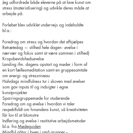
Jeg udfordrede både eleverne på at lave kunst om
stress (materialisering) og udvikle deres måde at
arbejde på.
Forløbet blev udviklet undervejs og indeholdte
bl.a.:
Foredrag om stress og hvordan det afhjælpes
Retrætedag — stilhed hele dagen - øvelse i
nærvær og fokus samt at være sammen i stilhed)
Kropsbevidshedsøvelse
Landing ifm. dagens opstart og møder i form af
en kort fællesmeditation samt en gruppesamtale
om energi- og stressniveau
Halvdags mindfulness tur i skoven med øvelser
som gav inputs til og indsigter i egne
kunstprojekter
Sparringsgruppemøde for studerende
Foredrag om og øvelse i hvordan vi taler
respektfuldt om hinandens kunst, så kreativiteten
får lov til at blomstre
Indføring og øvelse i restitutive arbejdsmetoder
bl.a. fra
Mødeguiden
Mindful gåtur i byen i små grupper --