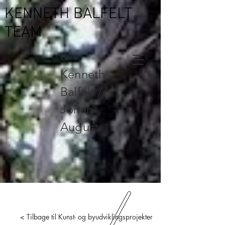
KENNETH BALFELT
TEAM
&
Kenneth
Balfelt //
Johan
August
< Tilbage til Kunst- og byudviklingsprojekter