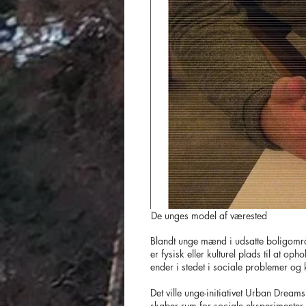
De unges model af værested
Blandt unge mænd i udsatte boligområd
er fysisk eller kulturel plads til at 
ender i stedet i sociale problemer og 
Det ville unge-initiativet Urban Dream
skaber rum for sociale eksperimenter