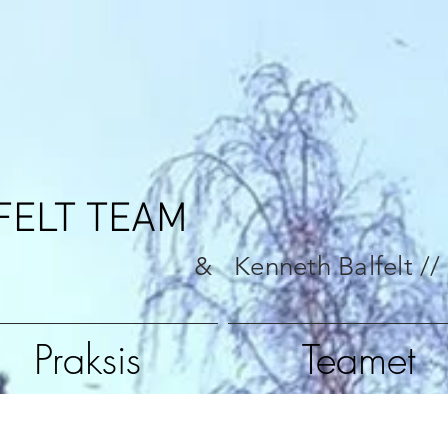
FELT TEAM
& Kenneth Balfelt //
Praksis
Teamet