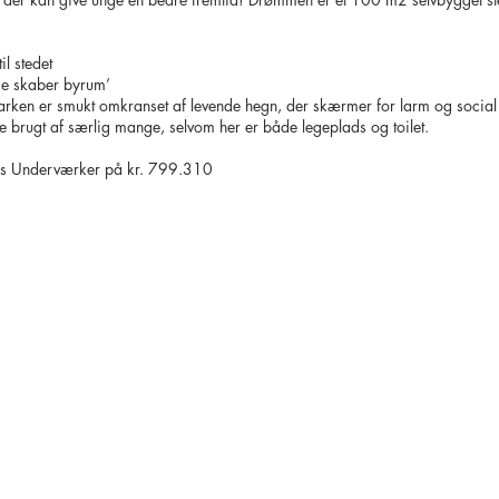
il stedet
ge skaber byrum’
Parken er smukt omkranset af levende hegn, der skærmer for larm og socia
 ikke brugt af særlig mange, selvom her er både legeplads og toilet.
nias Underværker på kr. 799.310