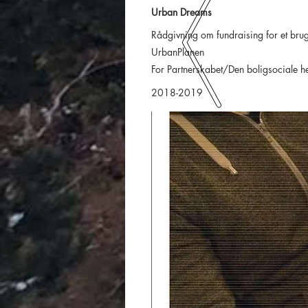
Urban Dreams
Rådgivning om fundraising for et bruger
UrbanPlanen
For Partnerskabet/Den boligsociale 
2018-2019