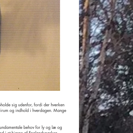
holde sig udenfor, fordi der hverken
e frirum og indhold i hverdagen. Mange
e fundamentale behov for ly og læ og
d i et hjørne af Englandsparken –