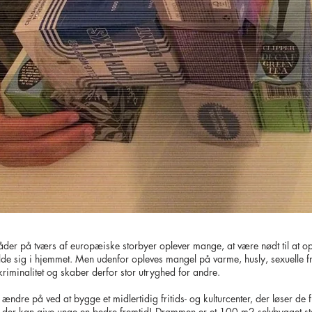
er på tværs af europæiske storbyer oplever mange, at være nødt til at op
opholde sig i hjemmet. Men udenfor opleves mangel på varme, husly, sexuell
kriminalitet og skaber derfor stor utryghed for andre.
s ændre på ved at bygge et midlertidig fritids- og kulturcenter, der løser d
, der kan give unge en bedre fremtid! Drømmen er et 100 m2 selvbygget ste