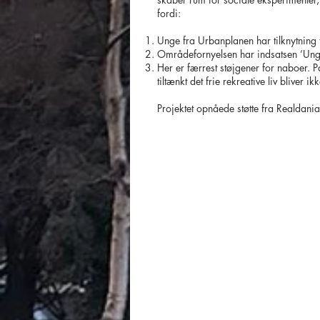
fordi:
Unge fra Urbanplanen har tilknytning t
Områdefornyelsen har indsatsen ’Un
Her er færrest støjgener for naboer. 
tiltænkt det frie rekreative liv bliver
Projektet opnåede støtte fra Realda