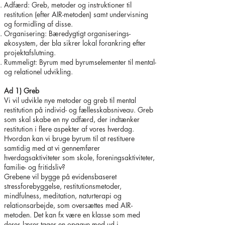
Adfærd: Greb, metoder og instruktioner til
restitution (efter AIR-metoden) samt undervisning
og formidling af disse.
Organisering: Bæredygtigt organiserings-
økosystem, der bla sikrer lokal forankring efter
projektafslutning.
Rummeligt: Byrum med byrumselementer til mental-
og relationel udvikling.
Ad 1) Greb
Vi vil udvikle nye metoder og greb til mental
restitution på individ- og fællesskabsniveau. Greb
som skal skabe en ny adfærd, der indtænker
restitution i flere aspekter af vores hverdag.
Hvordan kan vi bruge byrum til at restituere
samtidig med at vi gennemfører
hverdagsaktiviteter som skole, foreningsaktiviteter,
familie- og fritidsliv?
Grebene vil bygge på evidensbaseret
stressforebyggelse, restitutionsmetoder,
mindfulness, meditation, naturterapi og
relationsarbejde, som oversættes med AIR-
metoden. Det kan fx være en klasse som med
deres lærer tager en opgave med ud i