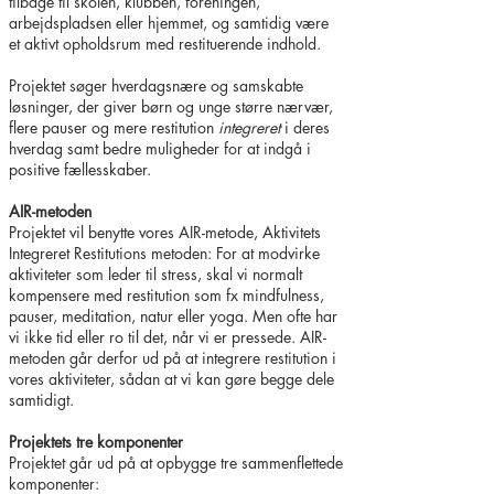
tilbage til skolen, klubben, foreningen,
arbejdspladsen eller hjemmet, og samtidig være
et aktivt opholdsrum med restituerende indhold.
Projektet søger hverdagsnære og samskabte
løsninger, der giver børn og unge større nærvær,
flere pauser og mere restitution
integreret
i deres
hverdag samt bedre muligheder for at indgå i
positive fællesskaber.
AIR-metoden
Projektet vil benytte vores AIR-metode, Aktivitets
Integreret Restitutions metoden: For at modvirke
aktiviteter som leder til stress, skal vi normalt
kompensere med restitution som fx mindfulness,
pauser, meditation, natur eller yoga. Men ofte har
vi ikke tid eller ro til det, når vi er pressede. AIR-
metoden går derfor ud på at integrere restitution i
vores aktiviteter, sådan at vi kan gøre begge dele
samtidigt.
Projektets tre komponenter
Projektet går ud på at opbygge tre sammenflettede
komponenter: