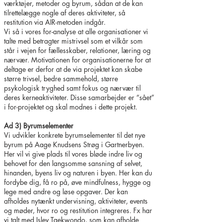
værktøjer, metoder og byrum, sådan at de kan
tilrettelægge nogle af deres aktiviteter, så
restitution via AIR-metoden indgår.
Vi så i vores for-analyse at alle organisationer vi
talte med betragter mistrivsel som et vilkår som
står i vejen for fællesskaber, relationer, læring og
nærvær. Motivationen for organisationerne for at
deltage er derfor at de via projektet kan skabe
større trivsel, bedre sammehold, større
psykologisk tryghed samt fokus og nærvær til
deres kerneaktiviteter. Disse samarbejder er “sået”
i for-projektet og skal modnes i dette projekt.
Ad 3) Byrumselementer
Vi udvikler konkrete byrumselementer til det nye
byrum på Aage Knudsens Strøg i Gartnerbyen.
Her vil vi give plads til vores bløde indre liv og
behovet for den langsomme sansning af selvet,
hinanden, byens liv og naturen i byen. Her kan du
fordybe dig, få ro på, øve mindfulness, hygge og
lege med andre og løse opgaver. Der kan
afholdes nytænkt undervisning, aktiviteter, events
og møder, hvor ro og restitution integreres. Fx har
vi talt med Islev Taekwondo, som kan afholde