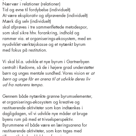
Nærvær i relationer (relationer)
Tid og evne til fordybelse (individuelt)
At være eksplorativ og afprøvende (individuelt)
Mærk dig selv (individuelt)
skal afprøves i tre sammenflettede metodespor,
som skal sikre hhv. forankring, indhold og
rammer via. et organiserings-økosystem, med en
nyudviklet værktøjskasse og et nytænkt byrum
med fokus på restitution.
Vi skal bl.a. udvikle et nye byrum i Gartnerbyen
centralt i Rødovre, så de i højere grad understøtter
børn og unges mentale sundhed. Vores vision er
at
børn og unge får en arena til at udvikle deres liv
ud fra naturens tempo.
Gennem både nytænkte grønne byrumselementer,
et organiserings-økosystem og kreative og
restituerende aktiviteter som kan indtænkes i
dagligdagen, vil vi udvikle nye måder at bruge
byens rum på med et trivselsperspektiv.
Byrummene vil både være en læringsarena for
restituerende aktiviteter, som kan tages med