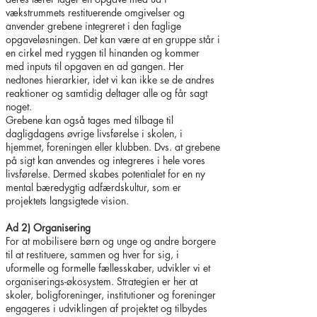
vækstrummets restituerende omgivelser og
anvender grebene integreret i den faglige
opgaveløsningen. Det kan være at en gruppe står i
en cirkel med ryggen til hinanden og kommer
med inputs til opgaven en ad gangen. Her
nedtones hierarkier, idet vi kan ikke se de andres
reaktioner og samtidig deltager alle og får sagt
noget.
Grebene kan også tages med tilbage til
dagligdagens øvrige livsførelse i skolen, i
hjemmet, foreningen eller klubben. Dvs. at grebene
på sigt kan anvendes og integreres i hele vores
livsførelse. Dermed skabes potentialet for en ny
mental bæredygtig adfærdskultur, som er
projektets langsigtede vision.
Ad 2) Organisering
For at mobilisere børn og unge og andre borgere
til at restituere, sammen og hver for sig, i
uformelle og formelle fællesskaber, udvikler vi et
organiserings-økosystem. Strategien er her at
skoler, boligforeninger, institutioner og foreninger
engageres i udviklingen af projektet og tilbydes