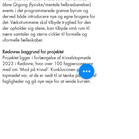
åbne Qigong (fysiske/mentale helbredsøvelser)
events i det programmerede grønne byrum og
derved både introducere nye og egne brugere for
det. Vækstrummene skal tilbyde tryghed for den
der opholder sig alene, kan tilbyde små rum til
nære samtaler og større cirkler til formelle og
uformelle fælleskaber.
Rødovres baggrund for projektet
Projektet ligger i forlængelse af trivselstopmøde
2023 i Rødovre, hvor over 100 fagpersoner var
med om ‘Mod på trivsel’. Konklusionen på
topmødet var, at de er nødt til at tænke på tværs af
fagligheder og gå nye veje for at vende kurven.
Børn og unges trivsel har højeste prioritet og året
2024 er udnævnt som særligt ’trivselsår’.
Samtidig er Rødovre en by i rivende udvikling
med stor tilflytning af børnefamilier. Der er derfor
lige nu et behov og en unik mulighed i forstaden
or at inddrage byudviklingen i en langsigtet
indsats for børn og unges trivsel.
Kunstnernes baggrund for projektet