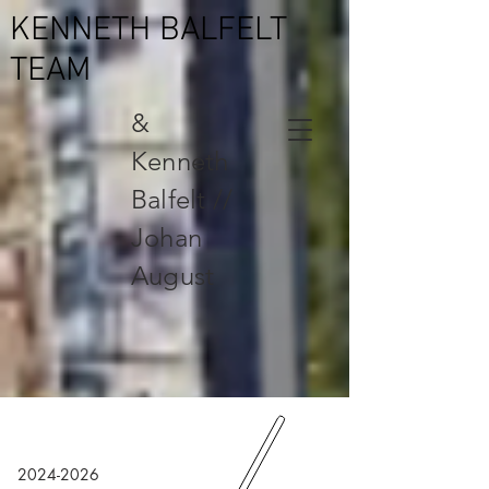
KENNETH BALFELT
TEAM
&
Kenneth
Balfelt //
Johan
August
2024-2026