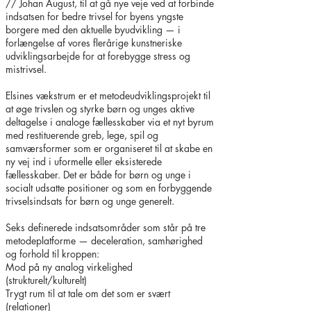
// Johan August, til at gå nye veje ved at forbinde
indsatsen for bedre trivsel for byens yngste
borgere med den aktuelle byudvikling — i
forlængelse af vores flerårige kunstneriske
udviklingsarbejde for at forebygge stress og
mistrivsel.
Elsines vækstrum er et metodeudviklingsprojekt til
at øge trivslen og styrke børn og unges aktive
deltagelse i analoge fællesskaber via et nyt byrum
med restituerende greb, lege, spil og
samværsformer som er organiseret til at skabe en
ny vej ind i uformelle eller eksisterede
fællesskaber. Det er både for børn og unge i
socialt udsatte positioner og som en forbyggende
trivselsindsats for børn og unge generelt.
Seks definerede indsatsområder som står på tre
metodeplatforme — deceleration, samhørighed
og forhold til kroppen:
Mod på ny analog virkelighed
(strukturelt/kulturelt)
Trygt rum til at tale om det som er svært
(relationer)