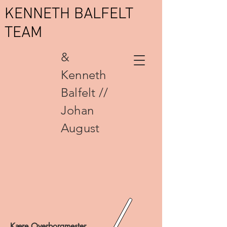
KENNETH BALFELT
TEAM
&
Kenneth
Balfelt //
Johan
August
Kære Overborgmester