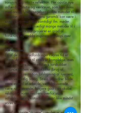
sansning og intuitiv reflektion. Her opstår nye
adfærdsmønstre og værktøjer, som kan deles
med andre. Undersøgelsen skabte metoder til
hvordan vi i dagligdagens gøremål kan være i
aktivitet og restitution samtidigt ifm. møder.
Det findes der ikke særligt mange metoder til i
dag og derfor har projektet en grad af
forskning og endda inspirerende utopi over
sig!
AIR-metoden
En af de største udfordringer i vores tid er
stress. Årsagerne til stress er komplekse, men
der er evidens for at en stærk forskubbet
balance mellem vores aktivitet (brug af
hjernen) og restitution (afslapning af hjernen),
er en væsentlig årsag. Stress udfordrer både
være evne til at arbejde, være fokuserede,
være nærværende, fungere godt i og skabe
relationer, vores resiliens overfor store
udfordringer og katastrofer samt ikke mindst
vores velvære.
En af de største “drivere” i verden er møder.