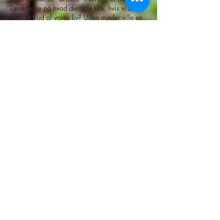
Tænk bare på hvad der ville ske, hvis vi trak
“møder” ud af vores liv? Uden møder ville en
stor del af vores udvikling slet ikke være, hvor
den er i dag! De samme møder som driver
vores udvikling, er dog samtidig store
tidsslugere, til tider forbundet med spildtid,
meningsløshed, magtkampe og generelt øget
pres på os. Derfor spiller møder også en rolle
i forhold til vores arbejdsrelaterede stress.
Vores bidrag til Work it out på Kunsten er en
dekonstruktion af stressfremkaldende
arbejdsformer og den kompenserende
balancetænkning som præger bearbejdningen
af stress i dag. Balancetænkning er hvor vi
forsøger at opveje for meget aktivitet med
lejlighedsvis restitution: F.eks. for meget
arbejde (stressaktivitet) - med en tur til yoga
(restitution)! Vi bruger med værket kunstens
udviklingspotentiale til at udvikle metoder og
værktøjer til at integrere disse to tilstande ifm.
møder, for at få øget velvære, større
meningsfuldhed og følelsen af forbundethed