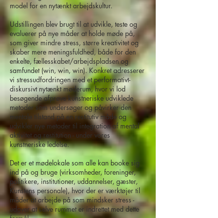
model for en nytænkt arbejdskultur.
Udstillingen blev brugt til at udvikle, teste og
evaluerer på nye måder at holde møde på,
som giver mindre stress, større kreativitet og
skaber mere meningsfuldhed, både for den
enkelte, fællesskabet/arbejdspladsen og
samfundet (win, win, win). Konkret adresserer
vi stressudfordringen med et performativt-
diskursivt nytænkt møderum, hvor vi lod
besøgende afprøve kunstneriske udviklede
metoder som undersøger og påvirker den
mentale tilstand på en restitutiv måde og
udvikler nye metoder til integration af mental
aktivitet og restitution - under vores
kunstneriske ledelse.
Det er et mødelokale som alle kan booke sig
ind på og bruge (virksomheder, foreninger,
politikere, institutioner, uddannelser, gæster,
Kunstens personale), hvor der er værktøjer til
måder at arbejde på som mindsker stress -
udover at selve rummet er indrettet med dette