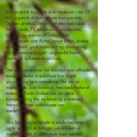
formål.
Rent praktisk byggede vi et møderum i det 25
m2 organisk dråbeformede transparante
Dråben drivhus. Det var indrettet med både
bænk, skab, TV, whiteboard, garderobe,
lamper - og masser af indbyggede
plantekasser som dufter, renser luften, skaber
god akustik, godt indeklima og afstressning.
Alt sammen opbygget i organiske lamel-
former af birketræskrydsfiner.
Der var instruktioner for hvordan man afholder
mødet, således at publikum kan forstå
projektet og lære metoderne. Der var en
mødeguide, som handout, med beskrivelse af
metoden. Foran Dråben var der store
kampesten og hhv. en lamel og plantevæg,
hvorpå der var instruktioner om
mødeformatet.
Hos Samsung inviterede vi medarbejderne til
og to teams til at deltage i udviklingen af
mødeformatet. Vi arbejdede med nærvær,