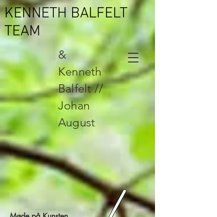
KENNETH BALFELT
TEAM
&
Kenneth
Balfelt //
Johan
August
Møde på Kunsten