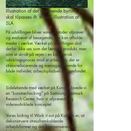
Illustration af det kommende byrum, som
skal tilpasses ift. trivsel. Illustration af
SLA
På udstillingen bliver vores metoder afprøvet
og evalueret af besøgende, der kan afholde
møder i værket. Værket på udstillingen skal
derfor ikke ses som det færdige produkt, men
som et skridt på vejen i en kunstnerisk
udviklingsproces mod et arbejdsliv, der er
stressreducerende og meningsdannende for
både individet, arbejdspladsen og samfundet.
Sideløbende med værket på Kunsten lavede vi
en “kunstnerhacking” på Samsung Denmark
Research Center, hvor vi afprøvede og
videreudviklede konceptet.
Vores bidrag til Work it out på Kunsten er, at
dekonstruere stressfremkaldende
arbejdsformer og den kompenserende