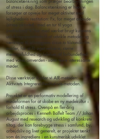
balancetænkning som præger bearbejdningen
af stress i dag. Balancetænkning er hvor vi
forsøger at opveje for meget aktivitet med
lejlighedsvis restitution: Fx, for meget arbejde
(stress aktivitet) - med en tur til yoga
(restitution)! Vi har med værket brugt kunstens
udviklingspotentiale til at udvikle metoder og
værktøjer til at integrere disse to tilstande ifm.
møder, for at få øget velvære, større
meningsfuldhed og følelsen af forbundethed
med vores omverden - samt mere interessante
møder.
Disse værktøjer kalder vi AIR-metoden:
Aktivitets Integreret Restitutions-metoden.
Projektet er en performativ modellering af
mødeformen for at skabe en ny mødekultur i
forhold til stress. Ovenpå en fler-årig
arbejdsproces i Kenneth Balfelt Team // Johan
August med research og udvikling af konkrete
tiltag, der kan forebygge stress i samfund, by,
arbejdsliv og livet generelt, er projektet tænkt
som én ingrediens i en kunstnerisk udviklet