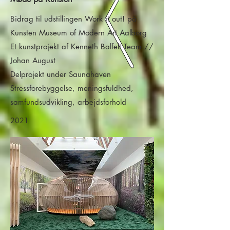
Bidrag til udstillingen Work it out! på
Kunsten Museum of Modern Art Aalborg
Et kunstprojekt af Kenneth Balfelt Team //
Johan August
Delprojekt under Saunahaven
Stressforebyggelse, meningsfuldhed,
samfundsudvikling, arbejdsforhold
2021