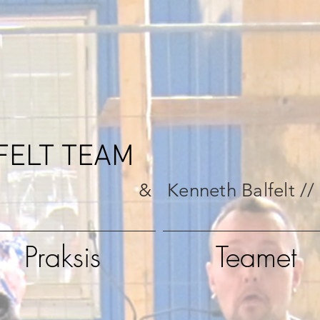
FELT TEAM
& Kenneth Balfelt //
Praksis
Teamet