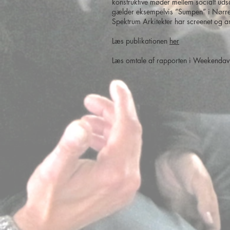
konstruktive møder mellem socialt uds
gælder eksempelvis ”Sumpen” i Nørre
Spektrum Arkitekter har screenet og an
Læs publikationen
her
Læs omtale af rapporten i Weekendav