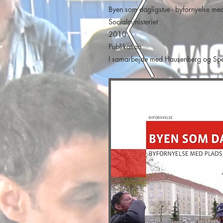
Byen som dagligstue - byfornyelse med 
Socialministeriet
2010
Publikation
I samarbejde med Hausenberg og Spek