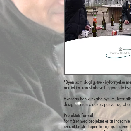
"Byen som dagligstue - byfornyelse med
arkitekter kan skabevelfungerende byer
Hvordan kan vi skabe byrum, hvor al
designer man pladser, parker og offe
Projektets formål
Formålet med projektet er at indsamle
en række strategier for og guidelines