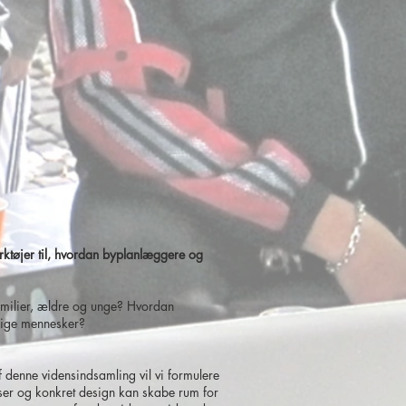
ærktøjer til, hvordan byplanlæggere og
milier, ældre og unge? Hvordan
llige mennesker?
 denne vidensindsamling vil vi formulere
tser og konkret design kan skabe rum for