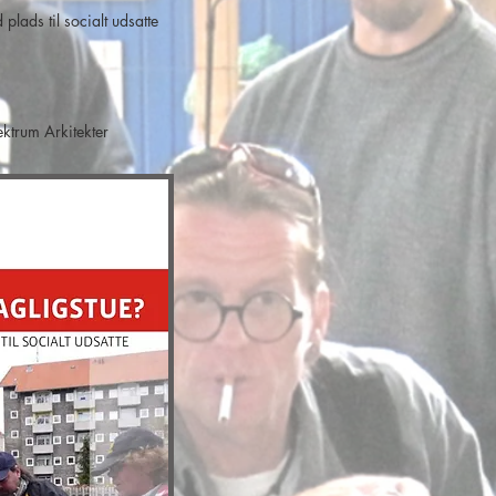
plads til socialt udsatte
trum Arkitekter