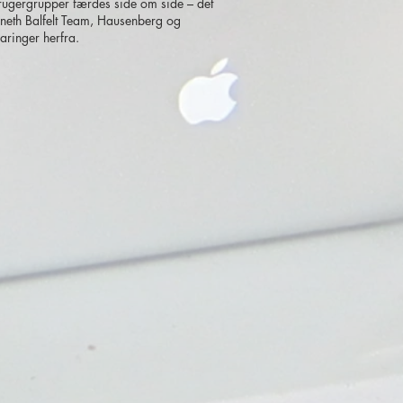
brugergrupper færdes side om side – det
eth Balfelt Team, Hausenberg og
aringer herfra.