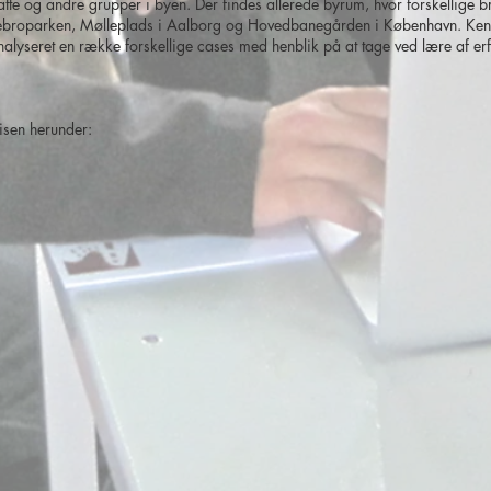
atte og andre grupper i byen. Der findes allerede byrum, hvor forskellige 
broparken, Mølleplads i Aalborg og Hovedbanegården i København. Kenn
alyseret en række forskellige cases med henblik på at tage ved lære af erf
isen herunder: