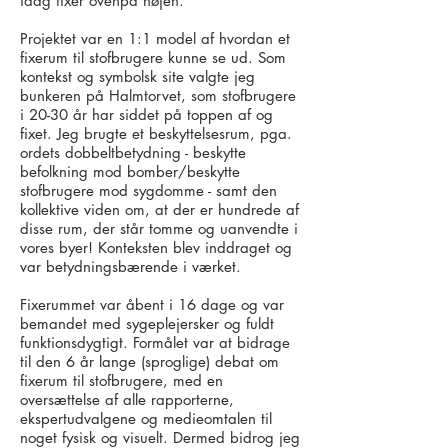
idag fixer ovenpå højen.
Projektet var en 1:1 model af hvordan et
fixerum til stofbrugere kunne se ud. Som
kontekst og symbolsk site valgte jeg
bunkeren på Halmtorvet, som stofbrugere
i 20-30 år har siddet på toppen af og
fixet. Jeg brugte et beskyttelsesrum, pga.
ordets dobbeltbetydning - beskytte
befolkning mod bomber/beskytte
stofbrugere mod sygdomme - samt den
kollektive viden om, at der er hundrede af
disse rum, der står tomme og uanvendte i
vores byer! Konteksten blev inddraget og
var betydningsbærende i værket.
Fixerummet var åbent i 16 dage og var
bemandet med sygeplejersker og fuldt
funktionsdygtigt. Formålet var at bidrage
til den 6 år lange (sproglige) debat om
fixerum til stofbrugere, med en
oversættelse af alle rapporterne,
ekspertudvalgene og medieomtalen til
noget fysisk og visuelt. Dermed bidrog jeg