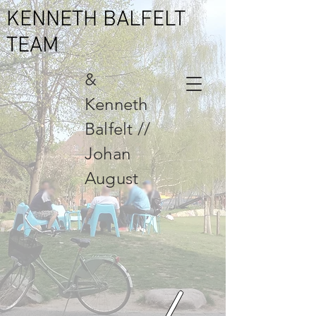
KENNETH BALFELT
TEAM
&
Kenneth
Balfelt //
Johan
August