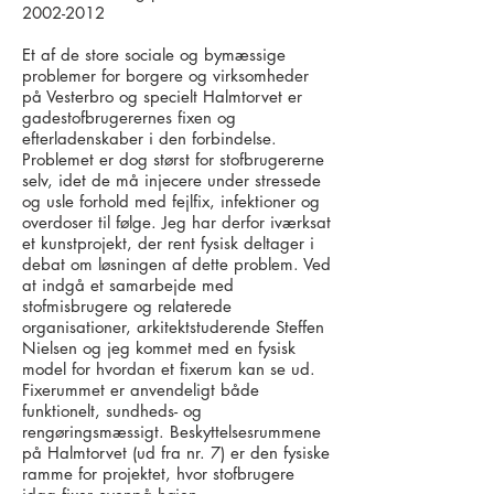
2002-2012
Et af de store sociale og bymæssige
problemer for borgere og virksomheder
på Vesterbro og specielt Halmtorvet er
gadestofbrugerernes fixen og
efterladenskaber i den forbindelse.
Problemet er dog størst for stofbrugererne
selv, idet de må injecere under stressede
og usle forhold med fejlfix, infektioner og
overdoser til følge. Jeg har derfor iværksat
et kunstprojekt, der rent fysisk deltager i
debat om løsningen af dette problem. Ved
at indgå et samarbejde med
stofmisbrugere og relaterede
organisationer, arkitektstuderende Steffen
Nielsen og jeg kommet med en fysisk
model for hvordan et fixerum kan se ud.
Fixerummet er anvendeligt både
funktionelt, sundheds- og
rengøringsmæssigt. Beskyttelsesrummene
på Halmtorvet (ud fra nr. 7) er den fysiske
ramme for projektet, hvor stofbrugere