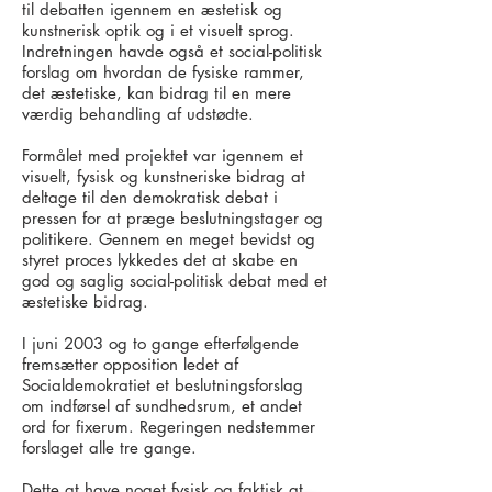
til debatten igennem en æstetisk og
kunstnerisk optik og i et visuelt sprog.
Indretningen havde også et social-politisk
forslag om hvordan de fysiske rammer,
det æstetiske, kan bidrag til en mere
værdig behandling af udstødte.
Formålet med projektet var igennem et
visuelt, fysisk og kunstneriske bidrag at
deltage til den demokratisk debat i
pressen for at præge beslutningstager og
politikere. Gennem en meget bevidst og
styret proces lykkedes det at skabe en
god og saglig social-politisk debat med et
æstetiske bidrag.
I juni 2003 og to gange efterfølgende
fremsætter opposition ledet af
Socialdemokratiet et beslutningsforslag
om indførsel af sundhedsrum, et andet
ord for fixerum. Regeringen nedstemmer
forslaget alle tre gange.
Dette at have noget fysisk og faktisk at