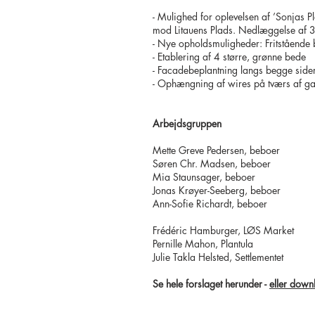
- Mulighed for oplevelsen af ’Sonjas 
mod Litauens Plads. Nedlæggelse af 3
- Nye opholdsmuligheder: Fritståend
- Etablering af 4 større, grønne bede
- Facadebeplantning langs begge side
- Ophængning af wires på tværs af ga
Arbejdsgruppen
Mette Greve Pedersen, beboer
Søren Chr. Madsen, beboer
Mia Staunsager, beboer
Jonas Krøyer-Seeberg, beboer
Ann-Sofie Richardt, beboer
Frédéric Hamburger, LØS Market
Pernille Mahon, Plantula
Julie Takla Helsted, Settlementet
Se hele forslaget herunder -
eller down