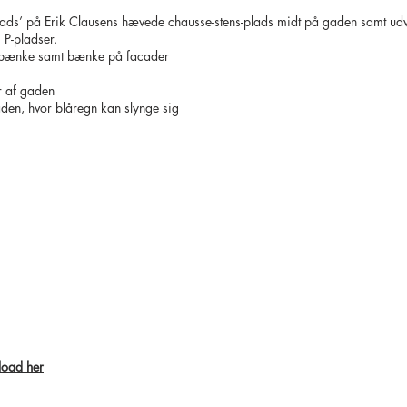
Plads’ på Erik Clausens hævede chausse-stens-plads midt på gaden samt ud
 P-pladser.
e bænke samt bænke på facader
r af gaden
den, hvor blåregn kan slynge sig
load her